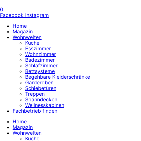
0
Facebook
Instagram
Home
Magazin
Wohnwelten
Küche
Esszimmer
Wohnzimmer
Badezimmer
Schlafzimmer
Bettsysteme
Begehbare Kleiderschränke
Garderoben
Schiebetüren
Treppen
Spanndecken
Wellnesskabinen
Fachbetrieb finden
Home
Magazin
Wohnwelten
Küche