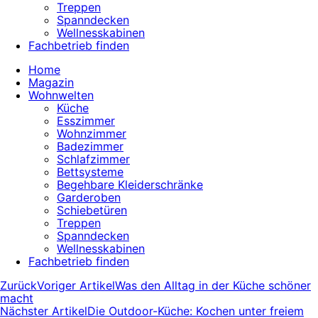
Treppen
Spanndecken
Wellnesskabinen
Fachbetrieb finden
Home
Magazin
Wohnwelten
Küche
Esszimmer
Wohnzimmer
Badezimmer
Schlafzimmer
Bettsysteme
Begehbare Kleiderschränke
Garderoben
Schiebetüren
Treppen
Spanndecken
Wellnesskabinen
Fachbetrieb finden
Zurück
Voriger Artikel
Was den Alltag in der Küche schöner
macht
Nächster Artikel
Die Outdoor-Küche: Kochen unter freiem