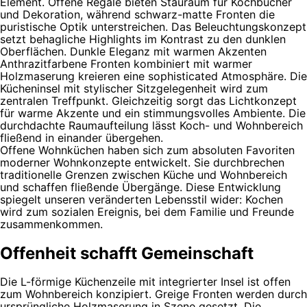
Element. Offene Regale bieten Stauraum für Kochbücher
und Dekoration, während schwarz-matte Fronten die
puristische Optik unterstreichen. Das Beleuchtungskonzept
setzt behagliche Highlights im Kontrast zu den dunklen
Oberflächen. Dunkle Eleganz mit warmen Akzenten
Anthrazitfarbene Fronten kombiniert mit warmer
Holzmaserung kreieren eine sophisticated Atmosphäre. Die
Kücheninsel mit stylischer Sitzgelegenheit wird zum
zentralen Treffpunkt. Gleichzeitig sorgt das Lichtkonzept
für warme Akzente und ein stimmungsvolles Ambiente. Die
durchdachte Raumaufteilung lässt Koch- und Wohnbereich
fließend in einander übergehen.
Offene Wohnküchen haben sich zum absoluten Favoriten
moderner Wohnkonzepte entwickelt. Sie durchbrechen
traditionelle Grenzen zwischen Küche und Wohnbereich
und schaffen fließende Übergänge. Diese Entwicklung
spiegelt unseren veränderten Lebensstil wider: Kochen
wird zum sozialen Ereignis, bei dem Familie und Freunde
zusammenkommen.
Offenheit schafft Gemeinschaft
Die L-förmige Küchenzeile mit integrierter Insel ist offen
zum Wohnbereich konzipiert. Greige Fronten werden durch
ursprüngliche Holzmaserung in Szene gesetzt. Die