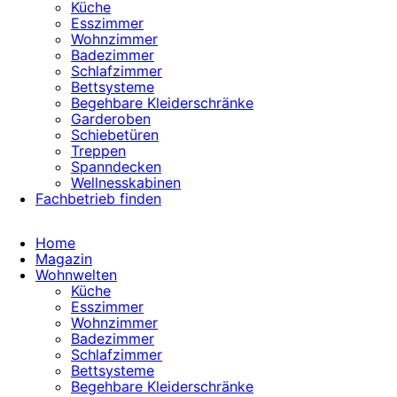
Küche
Esszimmer
Wohnzimmer
Badezimmer
Schlafzimmer
Bettsysteme
Begehbare Kleiderschränke
Garderoben
Schiebetüren
Treppen
Spanndecken
Wellnesskabinen
Fachbetrieb finden
Home
Magazin
Wohnwelten
Küche
Esszimmer
Wohnzimmer
Badezimmer
Schlafzimmer
Bettsysteme
Begehbare Kleiderschränke