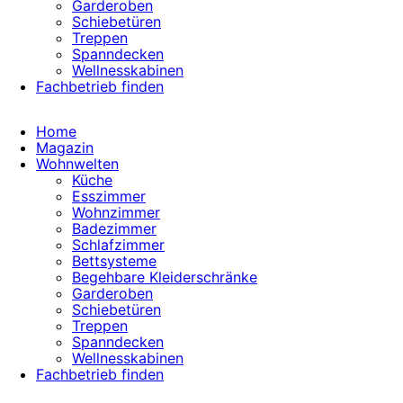
Garderoben
Schiebetüren
Treppen
Spanndecken
Wellnesskabinen
Fachbetrieb finden
Home
Magazin
Wohnwelten
Küche
Esszimmer
Wohnzimmer
Badezimmer
Schlafzimmer
Bettsysteme
Begehbare Kleiderschränke
Garderoben
Schiebetüren
Treppen
Spanndecken
Wellnesskabinen
Fachbetrieb finden