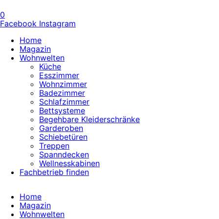
0
Facebook
Instagram
Home
Magazin
Wohnwelten
Küche
Esszimmer
Wohnzimmer
Badezimmer
Schlafzimmer
Bettsysteme
Begehbare Kleiderschränke
Garderoben
Schiebetüren
Treppen
Spanndecken
Wellnesskabinen
Fachbetrieb finden
Home
Magazin
Wohnwelten