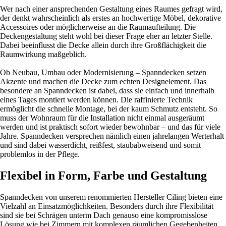
Wer nach einer ansprechenden Gestaltung eines Raumes gefragt wird,
der denkt wahrscheinlich als erstes an hochwertige Möbel, dekorative
Accessoires oder möglicherweise an die Raumaufteilung. Die
Deckengestaltung steht wohl bei dieser Frage eher an letzter Stelle.
Dabei beeinflusst die Decke allein durch ihre Großflächigkeit die
Raumwirkung maßgeblich.
Ob Neubau, Umbau oder Modernisierung – Spanndecken setzen
Akzente und machen die Decke zum echten Designelement. Das
besondere an Spanndecken ist dabei, dass sie einfach und innerhalb
eines Tages montiert werden können. Die raffinierte Technik
ermöglicht die schnelle Montage, bei der kaum Schmutz entsteht. So
muss der Wohnraum für die Installation nicht einmal ausgeräumt
werden und ist praktisch sofort wieder bewohnbar – und das für viele
Jahre. Spanndecken versprechen nämlich einen jahrelangen Werterhalt
und sind dabei wasserdicht, reißfest, staubabweisend und somit
problemlos in der Pflege.
Flexibel in Form, Farbe und Gestaltung
Spanndecken von unserem renommierten Hersteller Ciling bieten eine
Vielzahl an Einsatzmöglichkeiten. Besonders durch ihre Flexibilität
sind sie bei Schrägen unterm Dach genauso eine kompromisslose
Lösung wie bei Zimmern mit komplexen räumlichen Gegebenheiten.