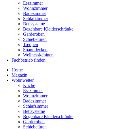
Esszimmer
Wohnzimmer
Badezimmer
Schlafzimmer
Bettsysteme
Begehbare Kleiderschränke
Garderoben
Schiebetüren
Treppen
Spanndecken
Wellnesskabinen
Fachbetrieb finden
Home
Magazin
Wohnwelten
Küche
Esszimmer
Wohnzimmer
Badezimmer
Schlafzimmer
Bettsysteme
Begehbare Kleiderschränke
Garderoben
Schiebetüren