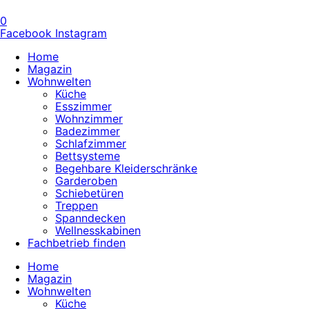
0
Facebook
Instagram
Home
Magazin
Wohnwelten
Küche
Esszimmer
Wohnzimmer
Badezimmer
Schlafzimmer
Bettsysteme
Begehbare Kleiderschränke
Garderoben
Schiebetüren
Treppen
Spanndecken
Wellnesskabinen
Fachbetrieb finden
Home
Magazin
Wohnwelten
Küche