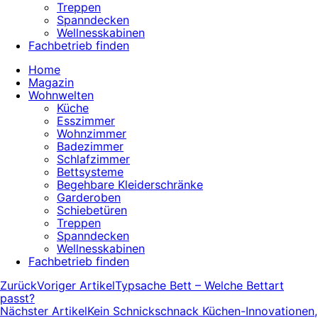
Treppen
Spanndecken
Wellnesskabinen
Fachbetrieb finden
Home
Magazin
Wohnwelten
Küche
Esszimmer
Wohnzimmer
Badezimmer
Schlafzimmer
Bettsysteme
Begehbare Kleiderschränke
Garderoben
Schiebetüren
Treppen
Spanndecken
Wellnesskabinen
Fachbetrieb finden
Zurück
Voriger Artikel
Typsache Bett – Welche Bettart
passt?
Nächster Artikel
Kein Schnickschnack Küchen-Innovationen,