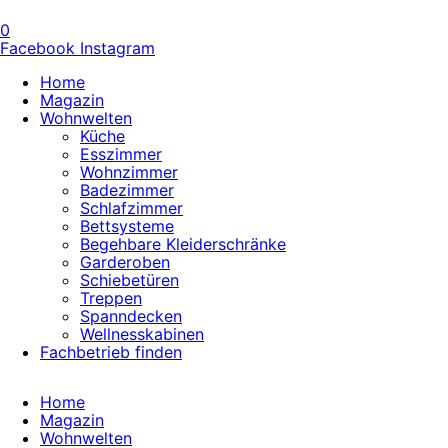
0
Facebook
Instagram
Home
Magazin
Wohnwelten
Küche
Esszimmer
Wohnzimmer
Badezimmer
Schlafzimmer
Bettsysteme
Begehbare Kleiderschränke
Garderoben
Schiebetüren
Treppen
Spanndecken
Wellnesskabinen
Fachbetrieb finden
Home
Magazin
Wohnwelten