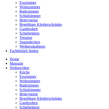
Esszimmer
Wohnzimmer
Badezimmer
Schlafzimmer
Bettsysteme
Begehbare Kleiderschränke
Garderoben
Schiebetüren
Treppen
Spanndecken
Wellnesskabinen
Fachbetrieb finden
Home
Magazin
Wohnwelten
Küche
Esszimmer
Wohnzimmer
Badezimmer
Schlafzimmer
Bettsysteme
Begehbare Kleiderschränke
Garderoben
Schiebetüren