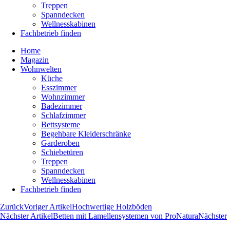
Treppen
Spanndecken
Wellnesskabinen
Fachbetrieb finden
Home
Magazin
Wohnwelten
Küche
Esszimmer
Wohnzimmer
Badezimmer
Schlafzimmer
Bettsysteme
Begehbare Kleiderschränke
Garderoben
Schiebetüren
Treppen
Spanndecken
Wellnesskabinen
Fachbetrieb finden
Zurück
Voriger Artikel
Hochwertige Holzböden
Nächster Artikel
Betten mit Lamellensystemen von ProNatura
Nächster