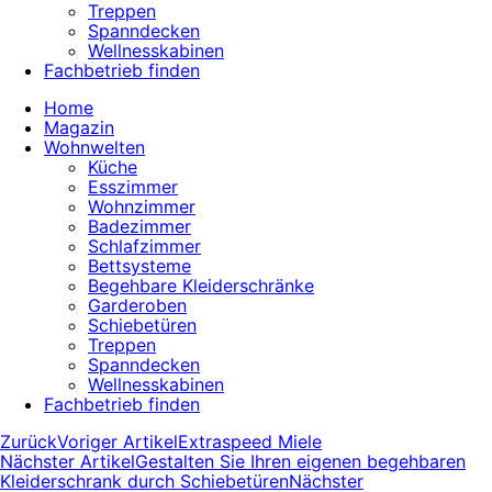
Treppen
Spanndecken
Wellnesskabinen
Fachbetrieb finden
Home
Magazin
Wohnwelten
Küche
Esszimmer
Wohnzimmer
Badezimmer
Schlafzimmer
Bettsysteme
Begehbare Kleiderschränke
Garderoben
Schiebetüren
Treppen
Spanndecken
Wellnesskabinen
Fachbetrieb finden
Zurück
Voriger Artikel
Extraspeed Miele
Nächster Artikel
Gestalten Sie Ihren eigenen begehbaren
Kleiderschrank durch Schiebetüren
Nächster