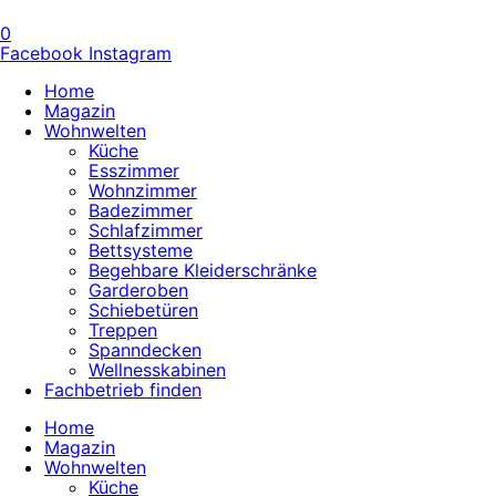
0
Facebook
Instagram
Home
Magazin
Wohnwelten
Küche
Esszimmer
Wohnzimmer
Badezimmer
Schlafzimmer
Bettsysteme
Begehbare Kleiderschränke
Garderoben
Schiebetüren
Treppen
Spanndecken
Wellnesskabinen
Fachbetrieb finden
Home
Magazin
Wohnwelten
Küche