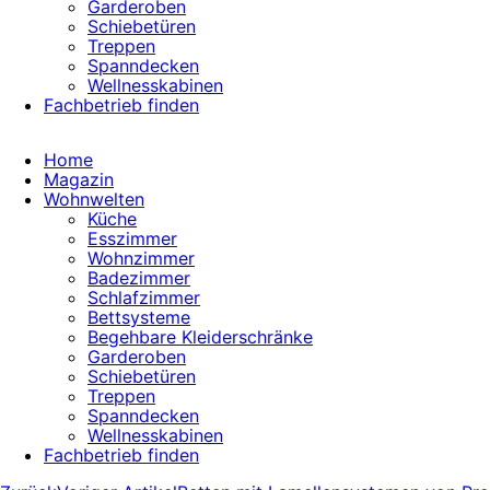
Garderoben
Schiebetüren
Treppen
Spanndecken
Wellnesskabinen
Fachbetrieb finden
Home
Magazin
Wohnwelten
Küche
Esszimmer
Wohnzimmer
Badezimmer
Schlafzimmer
Bettsysteme
Begehbare Kleiderschränke
Garderoben
Schiebetüren
Treppen
Spanndecken
Wellnesskabinen
Fachbetrieb finden