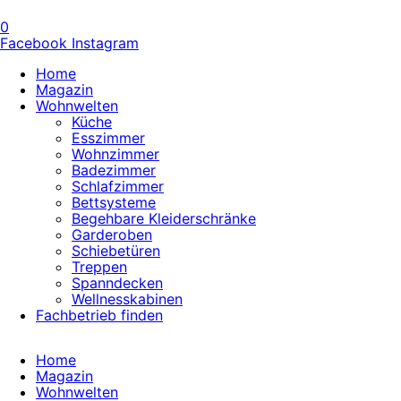
0
Facebook
Instagram
Home
Magazin
Wohnwelten
Küche
Esszimmer
Wohnzimmer
Badezimmer
Schlafzimmer
Bettsysteme
Begehbare Kleiderschränke
Garderoben
Schiebetüren
Treppen
Spanndecken
Wellnesskabinen
Fachbetrieb finden
Home
Magazin
Wohnwelten