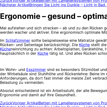
Zurück
Voriger Artikel
Betten mit Lamellensystemen von Pr
Nächster Artikel
Bringen Sie Licht ins Dunkle – Licht in B
Ergonomie – gesund – optim
Mal aufstehen und sich strecken – ab und zu den Rücken ge
werden wacher und aktiver. Eine ergonomisch optimale Möb
Im
Schlafzimmer
sollte beispielsweise eine Matratze gewäh
Rücken- und Seitenlage berücksichtigt. Die
Küche
stellt di
Küche
neinrichtung zu achten: Arbeitsplatten, Gerätehöhe,
hauptsächlich in der
Küche
tätig ist. Und alles Rücken sch
Im Wohn- und
Esszimmer
sind es besonders Sitzmöbel und 
der Wirbelsäule sind Stuhlhöhe und Rückenlehne: Beine im 
Anforderungen, da dort fast immer die meiste Zeit verbrach
Belastung zu vermeiden.
Absolut entscheidend ist ein Arbeitsstuhl, der alle Beweg
Ergonomie und damit auf Ihre Gesundheit.
Zurück
Voriger Artikel
Betten mit Lamellensystemen von Pr