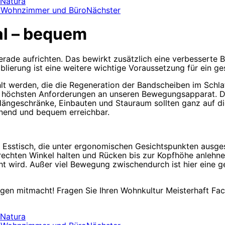
oNatura
ad, Wohnzimmer und Büro
Nächster
al – bequem
rade aufrichten. Das bewirkt zusätzlich eine verbesserte B
lierung ist eine weitere wichtige Voraussetzung für ein g
lt werden, die die Regeneration der Bandscheiben im Schlaf 
e höchsten Anforderungen an unseren Bewegungsapparat. De
 Hängeschränke, Einbauten und Stauraum sollten ganz auf d
onend und bequem erreichbar.
Esstisch, die unter ergonomischen Gesichtspunkten ausges
rechten Winkel halten und Rücken bis zur Kopfhöhe anlehne
t wird. Außer viel Bewegung zwischendurch ist hier eine ge
ungen mitmacht! Fragen Sie Ihren Wohnkultur Meisterhaft Fa
oNatura