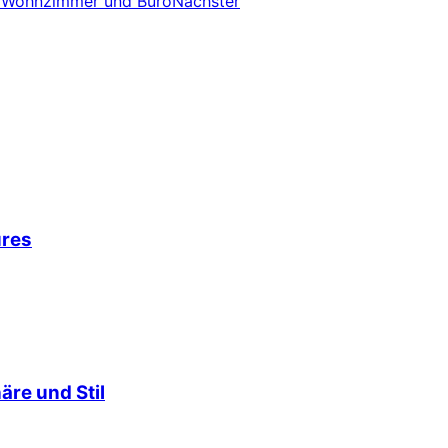
ad, Wohnzimmer und Büro
Nächster
ures
äre und Stil