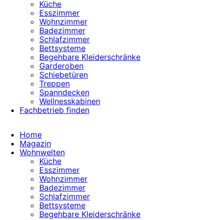
Küche
Esszimmer
Wohnzimmer
Badezimmer
Schlafzimmer
Bettsysteme
Begehbare Kleiderschränke
Garderoben
Schiebetüren
Treppen
Spanndecken
Wellnesskabinen
Fachbetrieb finden
Home
Magazin
Wohnwelten
Küche
Esszimmer
Wohnzimmer
Badezimmer
Schlafzimmer
Bettsysteme
Begehbare Kleiderschränke