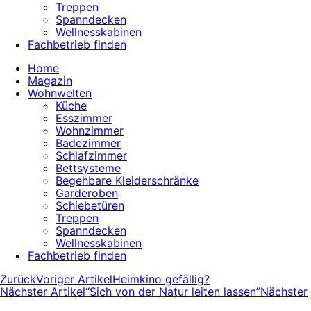
Treppen
Spanndecken
Wellnesskabinen
Fachbetrieb finden
Home
Magazin
Wohnwelten
Küche
Esszimmer
Wohnzimmer
Badezimmer
Schlafzimmer
Bettsysteme
Begehbare Kleiderschränke
Garderoben
Schiebetüren
Treppen
Spanndecken
Wellnesskabinen
Fachbetrieb finden
Zurück
Voriger Artikel
Heimkino gefällig?
Nächster Artikel
“Sich von der Natur leiten lassen”
Nächster