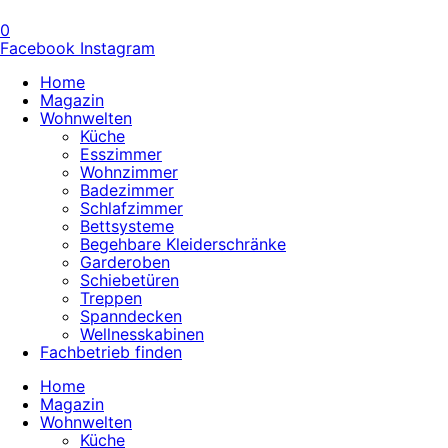
0
Facebook
Instagram
Home
Magazin
Wohnwelten
Küche
Esszimmer
Wohnzimmer
Badezimmer
Schlafzimmer
Bettsysteme
Begehbare Kleiderschränke
Garderoben
Schiebetüren
Treppen
Spanndecken
Wellnesskabinen
Fachbetrieb finden
Home
Magazin
Wohnwelten
Küche