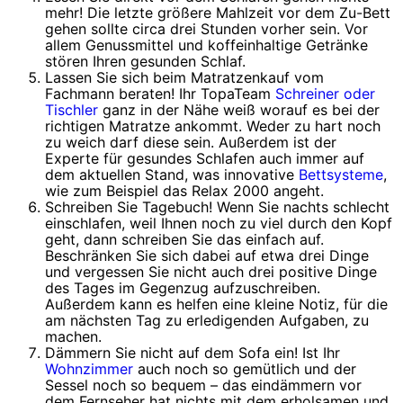
mehr! Die letzte größere Mahlzeit vor dem Zu-Bett
gehen sollte circa drei Stunden vorher sein. Vor
allem Genussmittel und koffeinhaltige Getränke
stören Ihren gesunden Schlaf.
Lassen Sie sich beim Matratzenkauf vom
Fachmann beraten! Ihr TopaTeam
Schreiner oder
Tischler
ganz in der Nähe weiß worauf es bei der
richtigen Matratze ankommt. Weder zu hart noch
zu weich darf diese sein. Außerdem ist der
Experte für gesundes Schlafen auch immer auf
dem aktuellen Stand, was innovative
Bettsysteme
,
wie zum Beispiel das Relax 2000 angeht.
Schreiben Sie Tagebuch! Wenn Sie nachts schlecht
einschlafen, weil Ihnen noch zu viel durch den Kopf
geht, dann schreiben Sie das einfach auf.
Beschränken Sie sich dabei auf etwa drei Dinge
und vergessen Sie nicht auch drei positive Dinge
des Tages im Gegenzug aufzuschreiben.
Außerdem kann es helfen eine kleine Notiz, für die
am nächsten Tag zu erledigenden Aufgaben, zu
machen.
Dämmern Sie nicht auf dem Sofa ein! Ist Ihr
Wohnzimmer
auch noch so gemütlich und der
Sessel noch so bequem – das eindämmern vor
dem Fernseher hat nichts mit dem erholsamen und