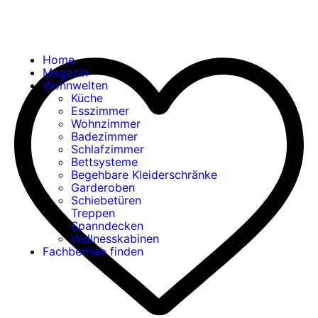
Home
Magazin
Wohnwelten
Küche
Esszimmer
Wohnzimmer
Badezimmer
Schlafzimmer
Bettsysteme
Begehbare Kleiderschränke
Garderoben
Schiebetüren
Treppen
Spanndecken
Wellnesskabinen
Fachbetrieb finden