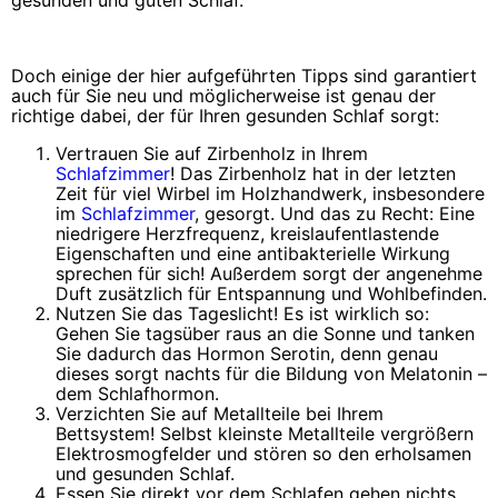
Doch einige der hier aufgeführten Tipps sind garantiert
auch für Sie neu und möglicherweise ist genau der
richtige dabei, der für Ihren gesunden Schlaf sorgt:
Vertrauen Sie auf Zirbenholz in Ihrem
Schlafzimmer
! Das Zirbenholz hat in der letzten
Zeit für viel Wirbel im Holzhandwerk, insbesondere
im
Schlafzimmer
, gesorgt. Und das zu Recht: Eine
niedrigere Herzfrequenz, kreislaufentlastende
Eigenschaften und eine antibakterielle Wirkung
sprechen für sich! Außerdem sorgt der angenehme
Duft zusätzlich für Entspannung und Wohlbefinden.
Nutzen Sie das Tageslicht! Es ist wirklich so:
Gehen Sie tagsüber raus an die Sonne und tanken
Sie dadurch das Hormon Serotin, denn genau
dieses sorgt nachts für die Bildung von Melatonin –
dem Schlafhormon.
Verzichten Sie auf Metallteile bei Ihrem
Bettsystem! Selbst kleinste Metallteile vergrößern
Elektrosmogfelder und stören so den erholsamen
und gesunden Schlaf.
Essen Sie direkt vor dem Schlafen gehen nichts