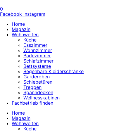
0
Facebook
Instagram
Home
Magazin
Wohnwelten
Küche
Esszimmer
Wohnzimmer
Badezimmer
Schlafzimmer
Bettsysteme
Begehbare Kleiderschränke
Garderoben
Schiebetüren
Treppen
Spanndecken
Wellnesskabinen
Fachbetrieb finden
Home
Magazin
Wohnwelten
Küche