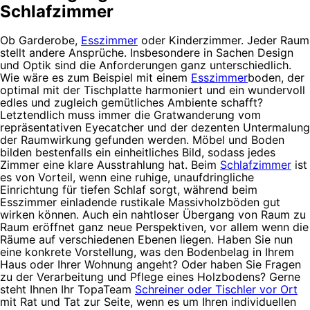
Schlafzimmer
Ob Garderobe,
Esszimmer
oder Kinderzimmer. Jeder Raum
stellt andere Ansprüche. Insbesondere in Sachen Design
und Optik sind die Anforderungen ganz unterschiedlich.
Wie wäre es zum Beispiel mit einem
Esszimmer
boden, der
optimal mit der Tischplatte harmoniert und ein wundervoll
edles und zugleich gemütliches Ambiente schafft?
Letztendlich muss immer die Gratwanderung vom
repräsentativen Eyecatcher und der dezenten Untermalung
der Raumwirkung gefunden werden. Möbel und Boden
bilden bestenfalls ein einheitliches Bild, sodass jedes
Zimmer eine klare Ausstrahlung hat. Beim
Schlafzimmer
ist
es von Vorteil, wenn eine ruhige, unaufdringliche
Einrichtung für tiefen Schlaf sorgt, während beim
Esszimmer einladende rustikale Massivholzböden gut
wirken können. Auch ein nahtloser Übergang von Raum zu
Raum eröffnet ganz neue Perspektiven, vor allem wenn die
Räume auf verschiedenen Ebenen liegen. Haben Sie nun
eine konkrete Vorstellung, was den Bodenbelag in Ihrem
Haus oder Ihrer Wohnung angeht? Oder haben Sie Fragen
zu der Verarbeitung und Pflege eines Holzbodens? Gerne
steht Ihnen Ihr TopaTeam
Schreiner oder Tischler vor Ort
mit Rat und Tat zur Seite, wenn es um Ihren individuellen