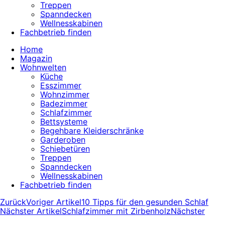
Treppen
Spanndecken
Wellnesskabinen
Fachbetrieb finden
Home
Magazin
Wohnwelten
Küche
Esszimmer
Wohnzimmer
Badezimmer
Schlafzimmer
Bettsysteme
Begehbare Kleiderschränke
Garderoben
Schiebetüren
Treppen
Spanndecken
Wellnesskabinen
Fachbetrieb finden
Zurück
Voriger Artikel
10 Tipps für den gesunden Schlaf
Nächster Artikel
Schlafzimmer mit Zirbenholz
Nächster