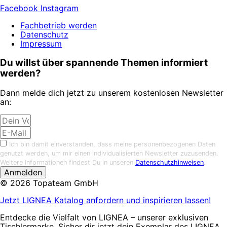
Facebook
Instagram
Fachbetrieb werden
Datenschutz
Impressum
Du willst über spannende Themen informiert
werden?
Dann melde dich jetzt zu unserem kostenlosen Newsletter
an:
Ich bin damit einverstanden, dass meine personenbezogenen Daten
genutzt werden, um mir einen individualisierten Newsletter zuzusenden.
Weitere Informationen findest Du in unseren
Datenschutzhinweisen
.
Anmelden
© 2026 Topateam GmbH
Jetzt LIGNEA Katalog anfordern und inspirieren lassen!
Entdecke die Vielfalt von LIGNEA – unserer exklusiven
Tischlermarke. Sicher dir jetzt dein Exemplar des LIGNEA