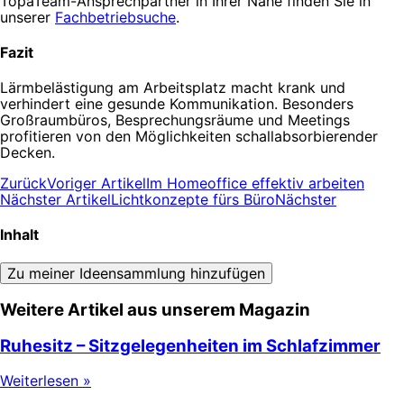
TopaTeam-Ansprechpartner in Ihrer Nähe finden Sie in
unserer
Fachbetriebsuche
.
Fazit
Lärmbelästigung am Arbeitsplatz macht krank und
verhindert eine gesunde Kommunikation. Besonders
Großraumbüros, Besprechungsräume und Meetings
profitieren von den Möglichkeiten schallabsorbierender
Decken.
Zurück
Voriger Artikel
Im Homeoffice effektiv arbeiten
Nächster Artikel
Lichtkonzepte fürs Büro
Nächster
Inhalt
Zu meiner Ideensammlung hinzufügen
Weitere Artikel aus unserem Magazin
Ruhesitz – Sitzgelegenheiten im Schlafzimmer
Weiterlesen »