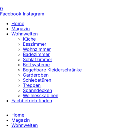
0
Facebook
Instagram
Home
Magazin
Wohnwelten
Küche
Esszimmer
Wohnzimmer
Badezimmer
Schlafzimmer
Bettsysteme
Begehbare Kleiderschränke
Garderoben
Schiebetüren
Treppen
Spanndecken
Wellnesskabinen
Fachbetrieb finden
Home
Magazin
Wohnwelten