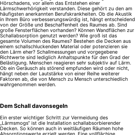
Hörschadens, vor allem das Entstehen einer
Lärmschwerhörigkeit verstanden. Diese gehört zu den am
häufigsten anerkannten Berufskrankheiten. Ob die Akustik
in Ihrem Büro verbesserungswürdig ist, hängt entscheidend
von der Größe und Beschaffenheit des Raumes ab. Sind
große Fensterflächen vorhanden? Können Wandflächen zur
Schallabsorption genutzt werden? Wie groß ist das
gesamte Volumen des Raumes? Bestehen die Decken aus
einem schallschluckenden Material oder potenzieren sie
den Lärm eher? Schallmessungen und vorgegebene
Richtwerte sind lediglich Anhaltspunkte für den Grad der
Belästigung. Menschen reagieren sehr subjektiv auf Lärm.
Ob ein Geräusch als störend empfunden wird oder nicht,
hängt neben der Lautstärke von einer Reihe weiterer
Faktoren ab, die von Mensch zu Mensch unterschiedlich
wahrgenommen werden.
Dem Schall davonsegeln
Ein erster wichtiger Schritt zur Vermeidung des
„Lärmsmogs“ ist die Installation schallabsorbierender
Decken. So können auch in weitläufigen Räumen hohe
Absorptionswerte erzielt werden. Eine vollflächige