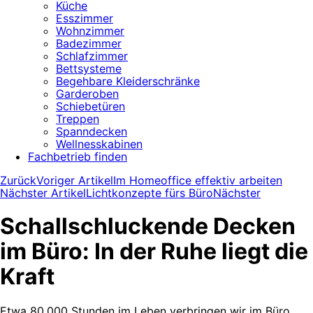
Küche
Esszimmer
Wohnzimmer
Badezimmer
Schlafzimmer
Bettsysteme
Begehbare Kleiderschränke
Garderoben
Schiebetüren
Treppen
Spanndecken
Wellnesskabinen
Fachbetrieb finden
Zurück
Voriger Artikel
Im Homeoffice effektiv arbeiten
Nächster Artikel
Lichtkonzepte fürs Büro
Nächster
Schallschluckende Decken
im Büro: In der Ruhe liegt die
Kraft
Etwa 80.000 Stunden im Leben verbringen wir im Büro.