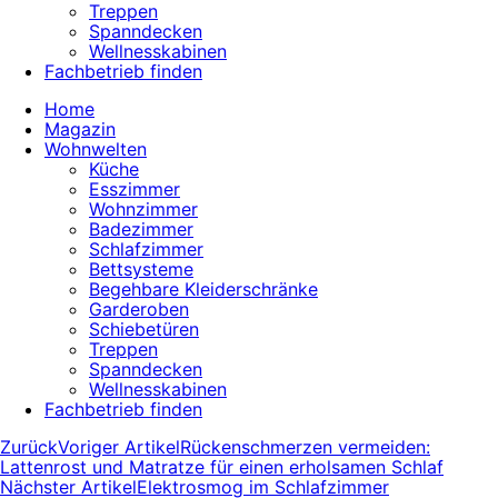
Treppen
Spanndecken
Wellnesskabinen
Fachbetrieb finden
Home
Magazin
Wohnwelten
Küche
Esszimmer
Wohnzimmer
Badezimmer
Schlafzimmer
Bettsysteme
Begehbare Kleiderschränke
Garderoben
Schiebetüren
Treppen
Spanndecken
Wellnesskabinen
Fachbetrieb finden
Zurück
Voriger Artikel
Rückenschmerzen vermeiden:
Lattenrost und Matratze für einen erholsamen Schlaf
Nächster Artikel
Elektrosmog im Schlafzimmer