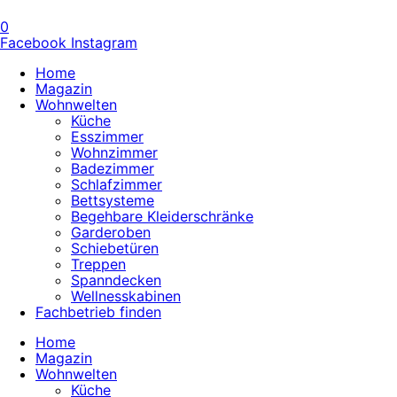
0
Facebook
Instagram
Home
Magazin
Wohnwelten
Küche
Esszimmer
Wohnzimmer
Badezimmer
Schlafzimmer
Bettsysteme
Begehbare Kleiderschränke
Garderoben
Schiebetüren
Treppen
Spanndecken
Wellnesskabinen
Fachbetrieb finden
Home
Magazin
Wohnwelten
Küche