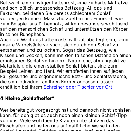
Bettwahl, ein günstiger Lattenrost, eine zu harte Matratze
und schließlich unpassendes Bettzeug. All das sind
Faktoren, bei denen Sie bereits schlechtem Schlaf
vorbeugen können. Massivholzbetten und -moebel, wie
zum Beispiel aus Zirbenholz, wirken besonders wohltuend
auf den menschlichen Schlaf und unterstützen den Körper
in seiner Ruhephase.
Auch die Wahl des Lattenrosts will gut überlegt sein, denn
unsere Wirbelsäule versucht sich durch den Schlaf zu
entspannen und zu lockern. Sogar das Bettzeug, wie
Kissen und Decken, kann mit den falschen Materialen einen
erholsamen Schlaf verhindern. Natürliche, atmungsaktive
Materialen, die einen stabilen Schlaf bieten, sind zum
Beispiel Leinen und Hanf. Wir empfehlen Ihnen auf jeden
Fall gesunde und ergonomische Bett- und Schlafsysteme,
die sich individuell an Ihren Körper anpassen lassen –
erhältlich bei Ihrem
Schreiner oder Tischler vor Ort
.
4. Kleine „Schlafhelfer“
Wer bereits gut vorgesorgt hat und dennoch nicht schlafen
kann, für den gibt es auch noch einen kleinen Schlaf-Tipp
von uns: Viele wohltuende Kräuter unterstützen das
Einschlafen und helfen uns auf natürliche Weise in den
Schlaf. Lavendel, Baldrian, aber auch Hanf und Hopfen