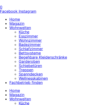
0
Facebook
Instagram
Home
Magazin
Wohnwelten
Küche
Esszimmer
Wohnzimmer
Badezimmer
Schlafzimmer
Bettsysteme
Begehbare Kleiderschränke
Garderoben
Schiebetüren
Treppen
Spanndecken
Wellnesskabinen
Fachbetrieb finden
Home
Magazin
Wohnwelten
Küche