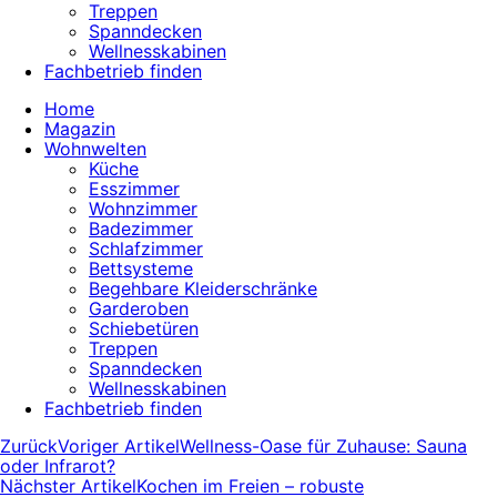
Treppen
Spanndecken
Wellnesskabinen
Fachbetrieb finden
Home
Magazin
Wohnwelten
Küche
Esszimmer
Wohnzimmer
Badezimmer
Schlafzimmer
Bettsysteme
Begehbare Kleiderschränke
Garderoben
Schiebetüren
Treppen
Spanndecken
Wellnesskabinen
Fachbetrieb finden
Zurück
Voriger Artikel
Wellness-Oase für Zuhause: Sauna
oder Infrarot?
Nächster Artikel
Kochen im Freien – robuste